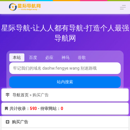
星际导航-让人人都有导航-打造个人最强
导航网
本站
百度
必应
神马
谷歌
站内搜索
导航首页
»
购买广告
共计收录：
593
- 待审网站：
0
购买广告