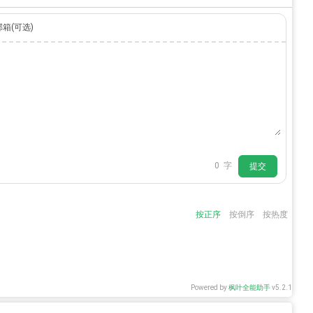
邮箱(可选)
0
字
提交
按正序
按倒序
按热度
Powered by
枫叶全能助手
v5.2.1