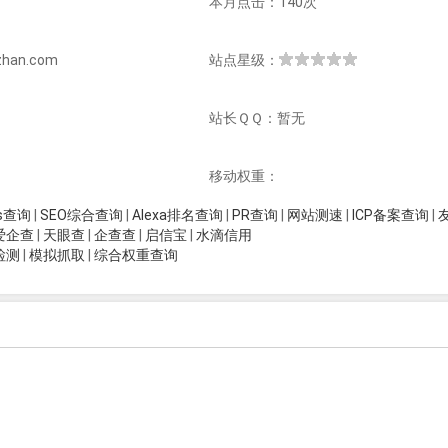
本月点击：140次
han.com
站点星级：
站长ＱＱ：暂无
移动权重：
is查询
|
SEO综合查询
|
Alexa排名查询
|
PR查询
|
网站测速
|
ICP备案查询
|
爱企查
|
天眼查
|
企查查
|
启信宝
|
水滴信用
检测
|
模拟抓取
|
综合权重查询