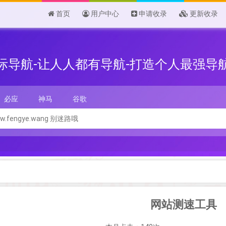
首页
用户中心
申请收录
更新收录
际导航-让人人都有导航-打造个人最强导
必应
神马
谷歌
网站测速工具