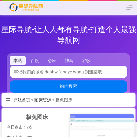
星际导航-让人人都有导航-打造个人最强
导航网
本站
百度
必应
神马
谷歌
站内搜索
导航首页
»
图床资源
»
极兔图床
极兔图床
今日点击：2次