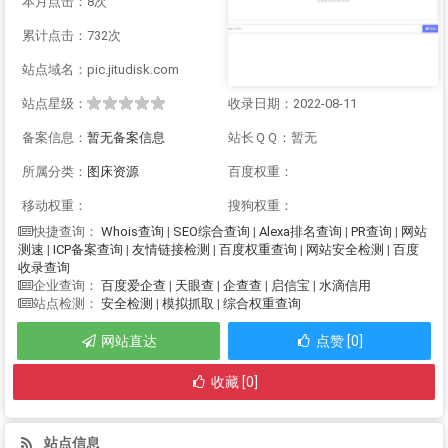
本月点击：8次
累计点击：732次
站点域名：pic.jitudisk.com
站点星级：
收录日期：2022-08-11
备案信息：
暂无备案信息
站长ＱＱ：暂无
所属分类：
图床资源
百度权重：
移动权重：
搜狗权重：
Whois查询
|
SEO综合查询
|
Alexa排名查询
|
PR查询
|
网站
快捷查询：
测速
|
ICP备案查询
|
友情链接检测
|
百度权重查询
|
网站安全检测
|
百度
收录查询
百度爱企查
|
天眼查
|
企查查
|
启信宝
|
水滴信用
企业查询：
安全检测
|
模拟抓取
|
综合权重查询
站点检测：
网站直达
点赞 [0]
收藏 [0]
站点信息