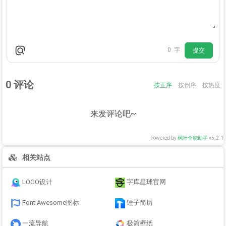
0
字
提交
0
评论
按正序
按倒序
按热度
来发评论吧~
Powered by
枫叶全能助手
v5.2.1
相关站点
LOGO设计
字库星球官网
Font Awesome图标
锤子简历
一流导航
极简壁纸