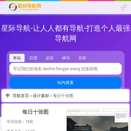
星际导航-让人人都有导航-打造个人最强
导航网
本站
百度
必应
神马
谷歌
站内搜索
导航首页
»
设计素材
»
每日十张图
每日十张图
今日点击：15次