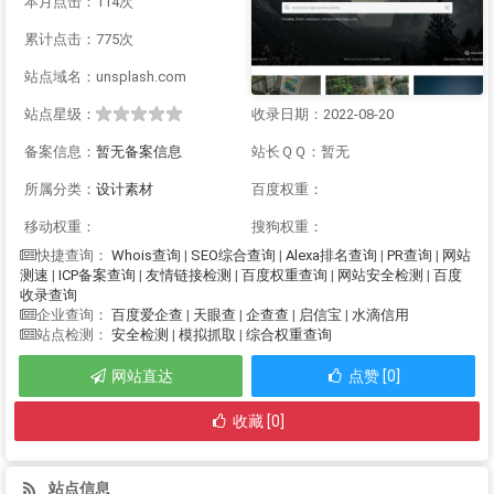
本月点击：114次
累计点击：775次
站点域名：unsplash.com
站点星级：
收录日期：2022-08-20
备案信息：
暂无备案信息
站长ＱＱ：暂无
所属分类：
设计素材
百度权重：
移动权重：
搜狗权重：
Whois查询
|
SEO综合查询
|
Alexa排名查询
|
PR查询
|
网站
快捷查询：
测速
|
ICP备案查询
|
友情链接检测
|
百度权重查询
|
网站安全检测
|
百度
收录查询
百度爱企查
|
天眼查
|
企查查
|
启信宝
|
水滴信用
企业查询：
安全检测
|
模拟抓取
|
综合权重查询
站点检测：
网站直达
点赞 [0]
收藏 [0]
站点信息