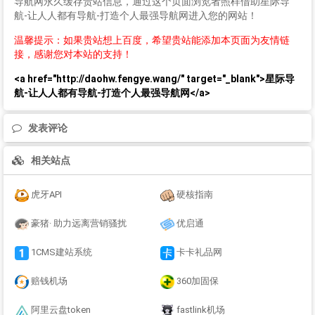
导航网永久缓存贵站信息，通过这个页面浏览者照样借助星际导
航-让人人都有导航-打造个人最强导航网进入您的网站！
温馨提示：如果贵站想上百度，希望贵站能添加本页面为友情链
接，感谢您对本站的支持！
<a href="http://daohw.fengye.wang/" target="_blank">星际导
航-让人人都有导航-打造个人最强导航网</a>
发表评论
相关站点
虎牙API
硬核指南
豪猪· 助力远离营销骚扰
优启通
1CMS建站系统
卡卡礼品网
赔钱机场
360加固保
阿里云盘token
fastlink机场