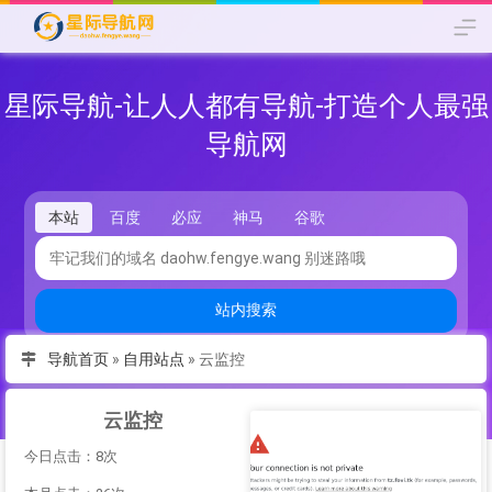
星际导航-让人人都有导航-打造个人最强
导航网
本站
百度
必应
神马
谷歌
站内搜索
导航首页
»
自用站点
»
云监控
云监控
今日点击：8次