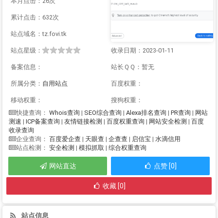
本月点击：26次
累计点击：632次
站点域名：tz.fovi.tk
站点星级：
收录日期：2023-01-11
备案信息：
站长ＱＱ：暂无
所属分类：
自用站点
百度权重：
移动权重：
搜狗权重：
Whois查询
|
SEO综合查询
|
Alexa排名查询
|
PR查询
|
网站
快捷查询：
测速
|
ICP备案查询
|
友情链接检测
|
百度权重查询
|
网站安全检测
|
百度
收录查询
百度爱企查
|
天眼查
|
企查查
|
启信宝
|
水滴信用
企业查询：
安全检测
|
模拟抓取
|
综合权重查询
站点检测：
网站直达
点赞 [0]
收藏 [0]
站点信息