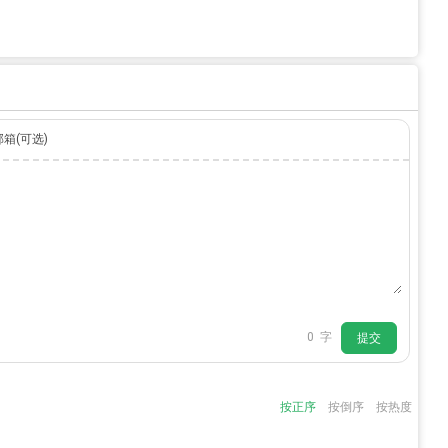
邮箱(可选)
0
字
提交
按正序
按倒序
按热度