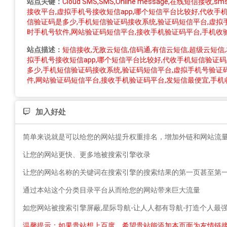
站点关键：
Cloud SMS,SMS,Online message,在
接收平台,虚拟手机号接收短信app,哪个短信平台比较好,代收手
信验证码是多少,手机短信验证码接收系统,验证码短信平台,虚拟
时手机号软件,网站验证码短信平台,接收手机验证码平台,手机收
站点描述：
短信接收,无敌云短信,信码通,有信云短信,超级云
拟手机号接收短信app,哪个短信平台比较好,代收手机短信验证码
多少,手机短信验证码接收系统,验证码短信平台,虚拟手机号验证
件,网站验证码短信平台,接收手机验证码平台,发短信最便宜,手
加入好处
简单来说就是可以给您的网站提升权重排名，增加外链和网站流
让您的网站更快、更多地被搜索引擎收录
让您的网站名称的关键词在搜索引擎的搜索结果的第一页甚至第
通过本站这个分类目录平台从而给您的网站带来巨大流量
如您网站被搜索引擎屏蔽,星际导航-让人人都有导航-打造个人
温馨提示：如果贵站想上百度，希望贵站能添加本页面为友情链