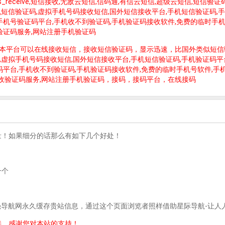
线短信接收,sms_receive,短信接收,无敌云短信,信码通,有信云短信,超级云短
机短信验证码,虚拟手机号码接收短信,国外短信接收平台,手机短信验证码,手
手机号验证码平台,手机收不到验证码,手机验证码接收软件,免费的临时手机
验证码服务,网站注册手机验证码
短信,本平台可以在线接收短信，接收短信验证码，显示迅速，比国外类似短
,虚拟手机号码接收短信,国外短信接收平台,手机短信验证码,手机验证码平台
码平台,手机收不到验证码,手机验证码接收软件,免费的临时手机号软件,手
机收验证码服务,网站注册手机验证码，接码，接码平台，在线接码
量！如果细分的话那么有如下几个好处！
一个
最强导航网永久缓存贵站信息，通过这个页面浏览者照样借助星际导航-让人
接，感谢您对本站的支持！