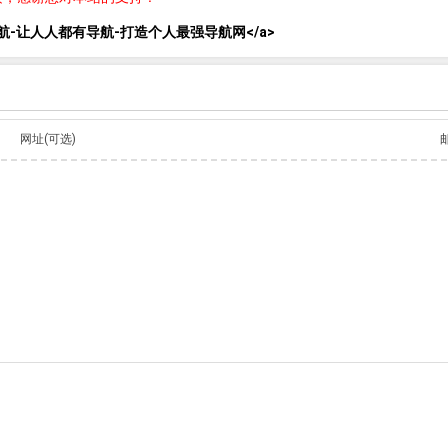
lank">星际导航-让人人都有导航-打造个人最强导航网</a>
网址(可选)