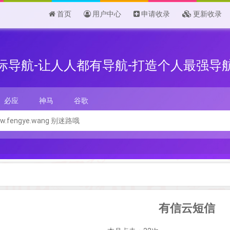
首页
用户中心
申请收录
更新收录
际导航-让人人都有导航-打造个人最强导
必应
神马
谷歌
有信云短信