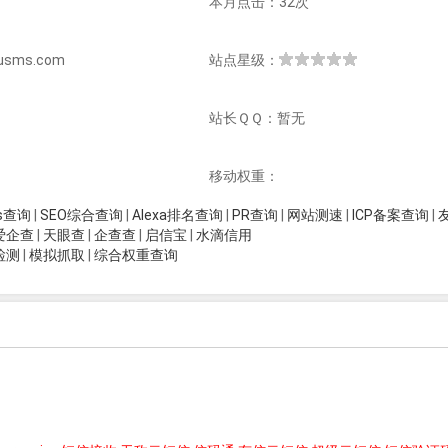
本月点击：32次
sms.com
站点星级：
站长ＱＱ：暂无
移动权重：
is查询
|
SEO综合查询
|
Alexa排名查询
|
PR查询
|
网站测速
|
ICP备案查询
|
爱企查
|
天眼查
|
企查查
|
启信宝
|
水滴信用
检测
|
模拟抓取
|
综合权重查询