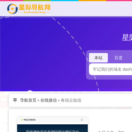
星
本站
百度
导航首页
»
在线接信
»
有信云短信