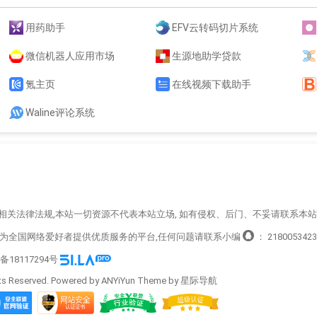
用药助手
EFV云转码切片系统
微信机器人应用市场
生源地助学贷款
氪主页
在线视频下载助手
Waline评论系统
循相关法律法规,本站一切资源不代表本站立场, 如有侵权、后门、不妥请联系本
造为全国网络爱好者提供优质服务的平台,任何问题请联系小编
：
2180053423
P备18117294号
s Reserved. Powered by ANYiYun Theme by
星际导航