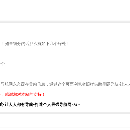
量！如果细分的话那么有如下几个好处！
一个
最强导航网永久缓存贵站信息，通过这个页面浏览者照样借助星际导航-让人
接，感谢您对本站的支持！
lank">星际导航-让人人都有导航-打造个人最强导航网</a>