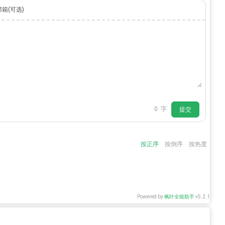
邮箱(可选)
0
字
提交
按正序
按倒序
按热度
Powered by
枫叶全能助手
v5.2.1