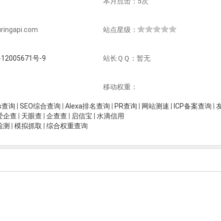
本月点击：5次
ngapi.com
站点星级：
12005671号-9
站长ＱＱ：暂无
移动权重：
is查询
|
SEO综合查询
|
Alexa排名查询
|
PR查询
|
网站测速
|
ICP备案查询
|
爱企查
|
天眼查
|
企查查
|
启信宝
|
水滴信用
检测
|
模拟抓取
|
综合权重查询