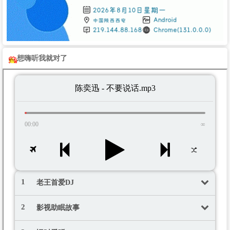
想嗨听我就对了