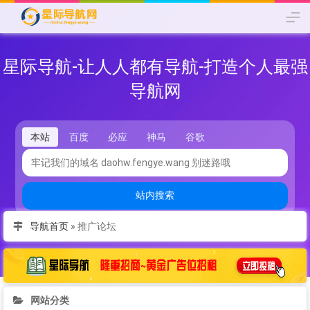
星际导航-让人人都有导航-打造个人最强
导航网
本站
百度
必应
神马
谷歌
站内搜索
导航首页
»
推广论坛
网站分类