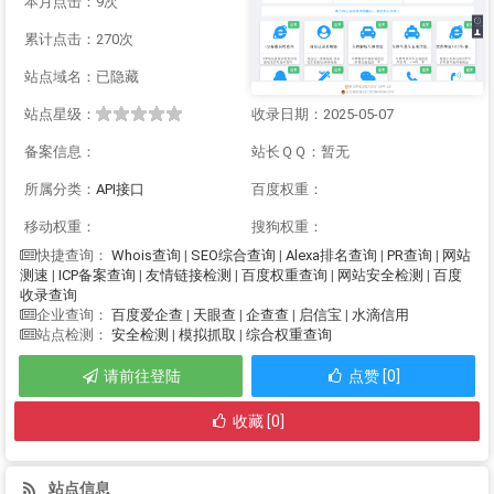
本月点击：9次
累计点击：270次
站点域名：已隐藏
站点星级：
收录日期：2025-05-07
备案信息：
站长ＱＱ：暂无
所属分类：
API接口
百度权重：
移动权重：
搜狗权重：
Whois查询
|
SEO综合查询
|
Alexa排名查询
|
PR查询
|
网站
快捷查询：
测速
|
ICP备案查询
|
友情链接检测
|
百度权重查询
|
网站安全检测
|
百度
收录查询
百度爱企查
|
天眼查
|
企查查
|
启信宝
|
水滴信用
企业查询：
安全检测
|
模拟抓取
|
综合权重查询
站点检测：
请前往登陆
点赞 [0]
收藏 [0]
站点信息