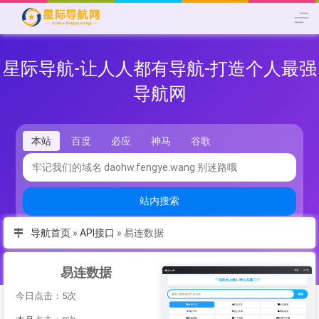
星际导航-让人人都有导航-打造个人最强
导航网
本站
百度
必应
神马
谷歌
站内搜索
导航首页
»
API接口
»
易连数据
易连数据
今日点击：5次