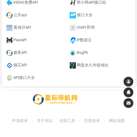
KIENG免费API
韩小韩API接口站
公共api
接口大全
看戏仔API
OIAPI 即用
PearAPI
IP数据云
极客API
BugPk
镜芯API
网盘永久外链地址
API接口大全
申请收录
-
关于本站
在线工具
-
百度收录
-
网站地图