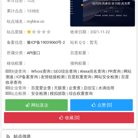
本月点击：12次
累计点击：1338次
站点域名：myhkw.cn
站点星级：
收录日期：2021-11-22
备案信息：
豫ICP备19039060号-2
站长ＱＱ：暂无
所属分类：
API接口
百度权重：
移动权重：
搜狗权重：
Whois查询
|
SEO综合查询
|
Alexa排名查询
|
PR查询
|
网站
快捷查询：
测速
|
ICP备案查询
|
友情链接检测
|
百度权重查询
|
网站安全检测
|
百度
收录查询
百度爱企查
|
天眼查
|
企查查
|
启信宝
|
水滴信用
企业查询：
安全检测
|
模拟抓取
|
综合权重查询
站点检测：
网站直达
点赞 [0]
收藏 [0]
站点信息