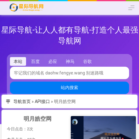
星际导航-让人人都有导航-打造个人最强
导航网
本站
百度
必应
神马
谷歌
站内搜索
导航首页
»
API接口
»
明月皓空网
明月皓空网
今日点击：2次