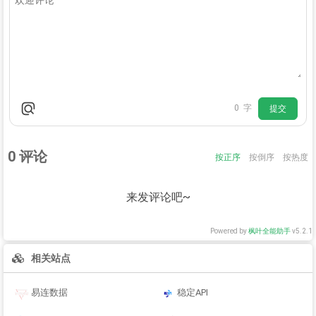
0
字
提交
0
评论
按正序
按倒序
按热度
来发评论吧~
Powered by
枫叶全能助手
v5.2.1
相关站点
易连数据
稳定API