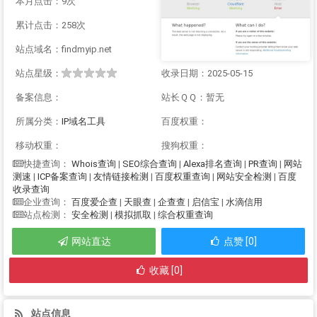
本月点击：9次
累计点击：258次
站点域名：findmyip.net
站点星级：
收录日期：2025-05-15
备案信息：
站长ＱＱ：暂无
所属分类：
IP域名工具
百度权重：
移动权重：
搜狗权重：
Whois查询
|
SEO综合查询
|
Alexa排名查询
|
PR查询
|
网站
快捷查询：
测速
|
ICP备案查询
|
友情链接检测
|
百度权重查询
|
网站安全检测
|
百度
收录查询
百度爱企查
|
天眼查
|
企查查
|
启信宝
|
水滴信用
企业查询：
安全检测
|
模拟抓取
|
综合权重查询
站点检测：
网站直达
点赞 [0]
收藏 [0]
站点信息