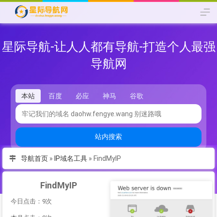
星际导航-让人人都有导航-打造个人最强
导航网
本站
百度
必应
神马
谷歌
站内搜索
导航首页
»
IP域名工具
»
FindMyIP
FindMyIP
今日点击：9次