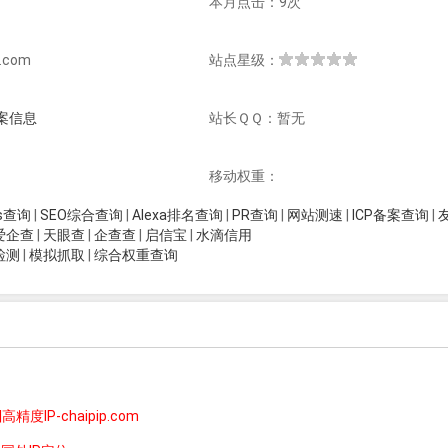
本月点击：9次
.com
站点星级：
案信息
站长ＱＱ：暂无
移动权重：
is查询
|
SEO综合查询
|
Alexa排名查询
|
PR查询
|
网站测速
|
ICP备案查询
|
爱企查
|
天眼查
|
企查查
|
启信宝
|
水滴信用
检测
|
模拟抓取
|
综合权重查询
度IP-chaipip.com