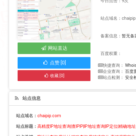
今日点击：9次
站点域名：chaipip
备案信息：
暂无备
网站直达
百度权重：
点赞 [0]
Who
快捷查询：
百度
企业查询：
收藏 [0]
安全
站点检测：
站点信息
站点域名：
chaipip.com
站点标题：
高精度IP地址查询|查IPIP|IP地址查询|IP定位|精确地址|高精