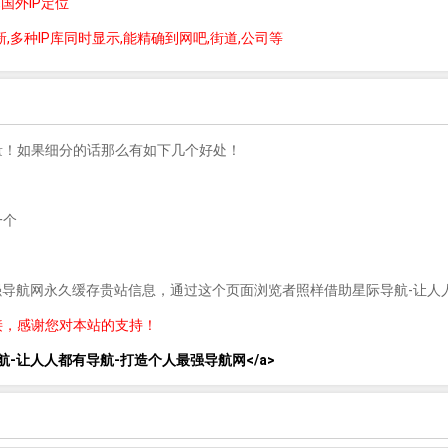
,国外IP定位
,多种IP库同时显示,能精确到网吧,街道,公司等
量！如果细分的话那么有如下几个好处！
一个
最强导航网永久缓存贵站信息，通过这个页面浏览者照样借助星际导航-让人
接，感谢您对本站的支持！
lank">星际导航-让人人都有导航-打造个人最强导航网</a>