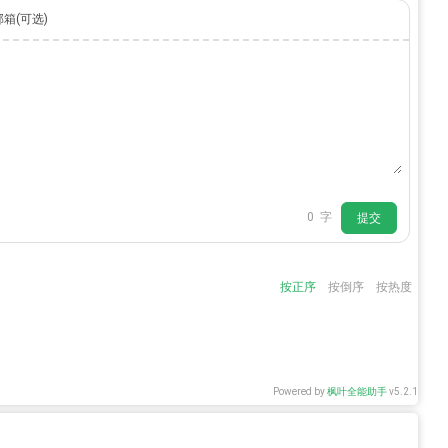
邮箱(可选)
0
字
提交
按正序
按倒序
按热度
Powered by
枫叶全能助手
v5.2.1