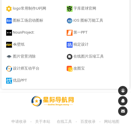
logo常用制作U钙网
字库星球官网
图标工场启动图标
iOS 图标万能工具
NounProject:
第一PPT
4k壁纸
稿定设计
图片背景消除
在线图片压缩工具
设计师互动平台
改图宝
优品PPT
申请收录
-
关于本站
在线工具
-
百度收录
-
网站地图