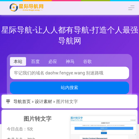
星际导航-让人人都有导航-打造个人最强
导航网
本站
百度
必应
神马
谷歌
站内搜索
导航首页
»
设计素材
»
图片转文字
图片转文字
今日点击：5次