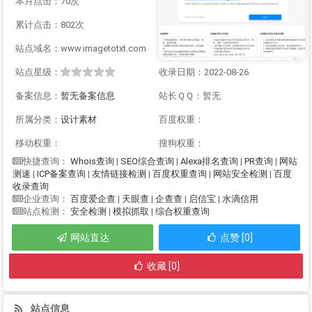
本月点击：70次
累计点击：802次
站点域名：www.imagetotxt.com
站点星级：
收录日期：2022-08-26
备案信息：
暂无备案信息
站长ＱＱ：暂无
所属分类：
设计素材
百度权重：
移动权重：
搜狗权重：
Whois查询
|
SEO综合查询
|
Alexa排名查询
|
PR查询
|
网站
快捷查询：
测速
|
ICP备案查询
|
友情链接检测
|
百度权重查询
|
网站安全检测
|
百度
收录查询
百度爱企查
|
天眼查
|
企查查
|
启信宝
|
水滴信用
企业查询：
安全检测
|
模拟抓取
|
综合权重查询
站点检测：
网站直达
点赞 [0]
收藏 [0]
站点信息