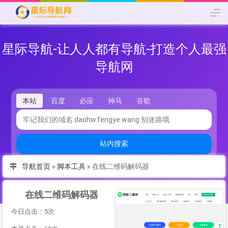
星际导航-让人人都有导航-打造个人最强
导航网
本站
百度
必应
神马
谷歌
站内搜索
导航首页
»
脚本工具
»
在线二维码解码器
在线二维码解码器
今日点击：5次