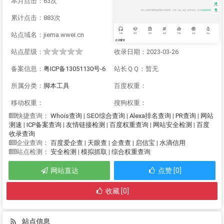
本月点击：63次
累计点击：883次
站点域名：jiema.wwei.cn
站点星级：
收录日期：2023-03-26
备案信息：
粤ICP备13051130号-6
站长ＱＱ：暂无
所属分类：
脚本工具
百度权重：
移动权重：
搜狗权重：
Whois查询
|
SEO综合查询
|
Alexa排名查询
|
PR查询
|
网站
快捷查询：
测速
|
ICP备案查询
|
友情链接检测
|
百度权重查询
|
网站安全检测
|
百度
收录查询
百度爱企查
|
天眼查
|
企查查
|
启信宝
|
水滴信用
企业查询：
安全检测
|
模拟抓取
|
综合权重查询
站点检测：
网站直达
点赞 [0]
收藏 [0]
站点信息