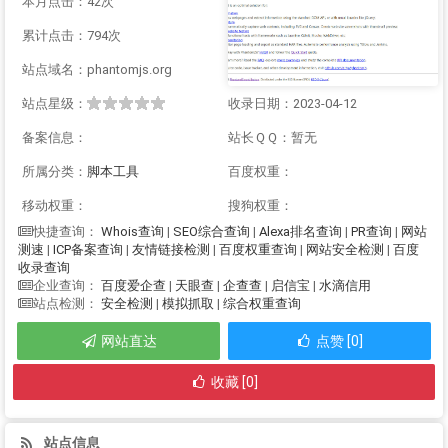
本月点击：42次
累计点击：794次
站点域名：phantomjs.org
站点星级：
收录日期：2023-04-12
备案信息：
站长ＱＱ：暂无
所属分类：
脚本工具
百度权重：
移动权重：
搜狗权重：
Whois查询
|
SEO综合查询
|
Alexa排名查询
|
PR查询
|
网站
快捷查询：
测速
|
ICP备案查询
|
友情链接检测
|
百度权重查询
|
网站安全检测
|
百度
收录查询
百度爱企查
|
天眼查
|
企查查
|
启信宝
|
水滴信用
企业查询：
安全检测
|
模拟抓取
|
综合权重查询
站点检测：
网站直达
点赞 [0]
收藏 [0]
站点信息