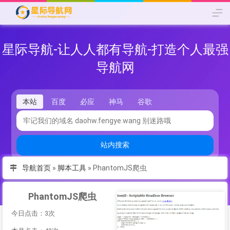
星际导航-让人人都有导航-打造个人最强
导航网
本站
百度
必应
神马
谷歌
站内搜索
导航首页
»
脚本工具
»
PhantomJS爬虫
PhantomJS爬虫
今日点击：3次