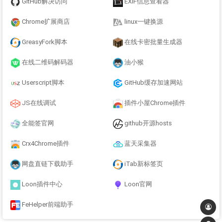
GitHub解决访问
EXIF信息查看器
Chrome扩展商店
linux一键换源
GreasyFork脚本
在线卡密批量生成器
在线二维码解码器
油小猴
Userscript脚本
GitHub缓存加速网站
JS在线调试
插件小屋Chrome插件
全能签官网
github开源hosts
Crx4Chrome插件
蓝天采集器
网盘直链下载助手
iTab新标签页
Loon插件中心
Loon官网
FeHelper前端助手