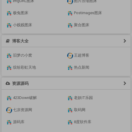
ImgURL图床
图片压缩图床
极兔图床
Postimages图床
小贱贱图床
聚合图床
博客大全
旧梦の小窝
王超博客
缤纷彩虹天地
热点新闻
资源源码
423Down破解
老妖IT乐园
七凉资源网
取码网
源码库
8度软件库