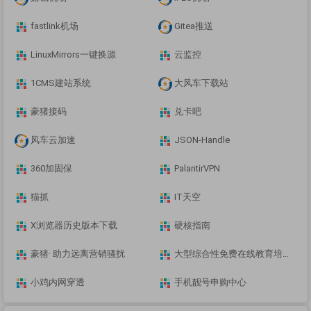
fastlink机场
Gitea推送
LinuxMirrors一键换源
云监控
1CMS建站系统
大风车下载站
豪猪接码
兑卡吧
风车云加速
JSON-Handle
360加固保
PalantirVPN
猫抓
IT天空
X浏览器历史版本下载
硬核指南
豪猪· 助力远离营销骚扰
大型综合性免费在线教育培训学习
小鸡内网穿透
手机靓号申购中心