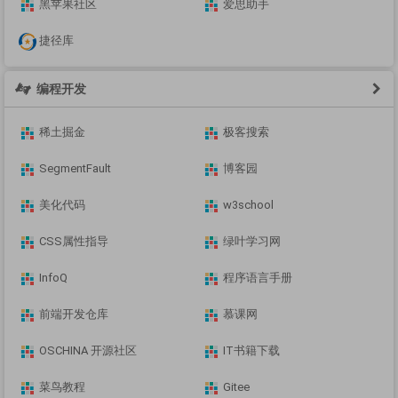
黑苹果社区
爱思助手
捷径库
编程开发
稀土掘金
极客搜索
SegmentFault
博客园
美化代码
w3school
CSS属性指导
绿叶学习网
InfoQ
程序语言手册
前端开发仓库
慕课网
OSCHINA 开源社区
IT书籍下载
菜鸟教程
Gitee