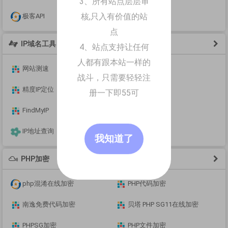
3、所有站点层层审
核,只入有价值的站
极客API
易连数据
点
IP域名工具
4、站点支持让任何
人都有跟本站一样的
网站测速
51LA 工具
战斗，只需要轻轻注
精度IP定位
备案查询
册一下即55可
FindMyIP
IP地址查询
IP地址查询
我知道了
PHP加密
php混淆在线加密
PHP代码加密
南逸免费代码加密
贝塔 PHP SG11在线加密
PHPSG加密
PHP文件加密