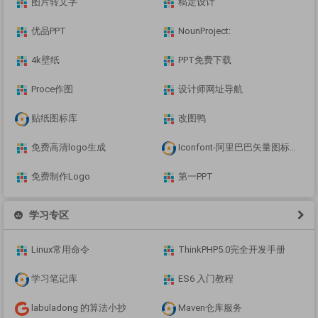
图片转文字
稿定设计
优品PPT
NounProject:
4k壁纸
PPT免费下载
Proce作图
设计师网址导航
贴纸图标库
改图鸭
免费高清logo生成
Iconfont-阿里巴巴矢量图标库
免费制作Logo
第一PPT
学习专区
Linux常用命令
ThinkPHP5.0完全开发手册
学习笔记库
ES6 入门教程
labuladong 的算法小抄
Maven仓库服务