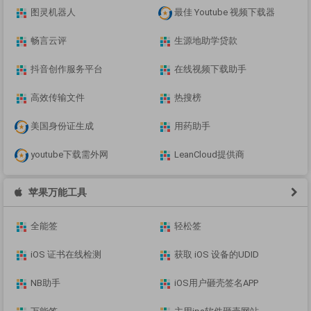
图灵机器人
最佳 Youtube 视频下载器
畅言云评
生源地助学贷款
抖音创作服务平台
在线视频下载助手
高效传输文件
热搜榜
美国身份证生成
用药助手
youtube下载需外网
LeanCloud提供商
苹果万能工具
全能签
轻松签
iOS 证书在线检测
获取 iOS 设备的UDID
NB助手
iOS用户砸壳签名APP