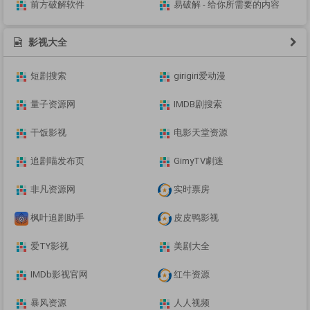
前方破解软件
易破解 - 给你所需要的内容
影视大全
短剧搜索
girigiri爱动漫
量子资源网
IMDB剧搜索
干饭影视
电影天堂资源
追剧喵发布页
GimyTV劇迷
非凡资源网
实时票房
枫叶追剧助手
皮皮鸭影视
爱TY影视
美剧大全
IMDb影视官网
红牛资源
暴风资源
人人视频