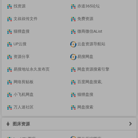
找资源
赤道365论坛
文叔叔传文件
免费资源
猫狸盘搜
微商微信AList
UP云搜
云盘资源导航站
资源分享
易搜网盘
易搜地址永久发布页
网盘资源搜索引擎
网络剪贴板
百度网盘搜索,
小飞机网盘
猫狸盘搜
万人迷社区
网盘搜索
图床资源