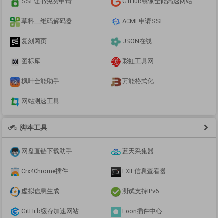
SSL证书免费申请
GitHub镜像全能高速网站
草料二维码解码器
ACME申请SSL
复刻网页
JSON在线
图标库
彩虹工具网
枫叶全能助手
万能格式化
网站测速工具
脚本工具
网盘直链下载助手
蓝天采集器
Crx4Chrome插件
EXIF信息查看器
虚拟信息生成
测试支持IPv6
GitHub缓存加速网站
Loon插件中心