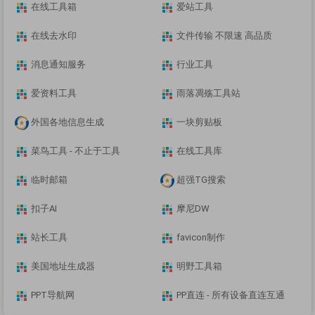
在线工具箱
爱站工具
在线去水印
文件传输 不限速 高品质
消息通知服务
行业工具
爱资料工具
雨落凋殇工具站
外国各地信息生成
一块剪贴板
菜鸟工具 - 不止于工具
在线工具库
临时邮箱
超强TG搜索
扣子AI
摩尼DW
站长工具
favicon制作
美国地址生成器
明野工具箱
PPT导航网
PP直连 - 所有设备直连互通