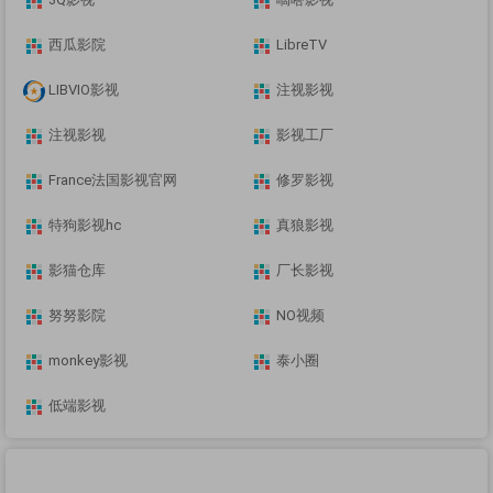
西瓜影院
LibreTV
LIBVIO影视
注视影视
注视影视
影视工厂
France法国影视官网
修罗影视
特狗影视hc
真狼影视
影猫仓库
厂长影视
努努影院
NO视频
monkey影视
泰小圈
低端影视