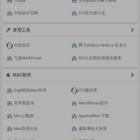
万能签
主用ipa软件砸壳网站
牛蛙助手官网
iOS软件源大全
常用工具
方格音乐
腾飞Webos-Webos 私有云
飞速MarkDown
XDOC文档在线预览服务
MAC软件
Digit精品Mac应用
IOS捷径库
黑苹果星球
MacWkmac软件
Mac少数派
AppKedMac下载
Mac应用大全
威锋果粉大本营