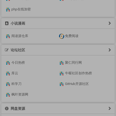
php在线加密
小说漫画
阅读源仓库
免费阅读
论坛社区
今日热榜
聚仁同行网
库云
牛喔社区创作热榜
科学刀
GitHub开源社区
枫叶资源网
网盘资源