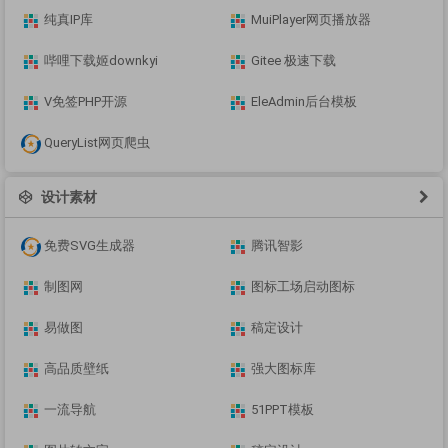
纯真IP库
MuiPlayer网页播放器
哔哩下载姬downkyi
Gitee 极速下载
V免签PHP开源
EleAdmin后台模板
QueryList网页爬虫
设计素材
免费SVG生成器
腾讯智影
制图网
图标工场启动图标
易做图
稿定设计
高品质壁纸
强大图标库
一流导航
51PPT模板