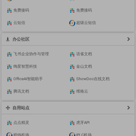
免费接码
免费接码
云短信
超级云短信
办公社区
飞书企业协作与管理
语雀文档
绚星智慧科技
金山文档
OfficeAI智能助手
ShowDoc在线文档
腾讯文档
维格云
自用站点
点点精灵
虎牙API
赔钱机场
IPLC机场