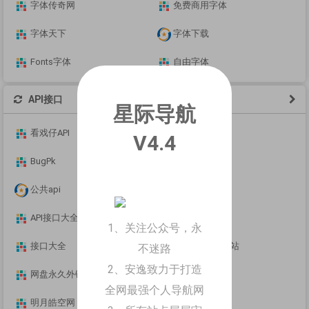
字体传奇网
免费商用字体
字体天下
字体下载
Fonts字体
自由字体
API接口
星际导航
看戏仔API
IP数据云
V4.4
BugPk
KIENG免费API
公共api
稳定API
API接口大全
PearAPI
1、关注公众号，永
接口大全
韩小韩API接口站
不迷路
2、安逸致力于打造
网盘永久外链地址
镜芯API
全网最强个人导航网
明月皓空网
OIAPI 即用