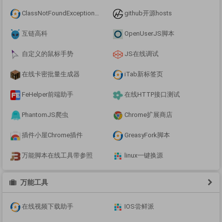
ClassNotFoundException的解决方案,
github开源hosts
互链高科
OpenUserJS脚本
自定义的鼠标手势
JS在线调试
在线卡密批量生成器
iTab新标签页
FeHelper前端助手
在线HTTP接口测试
PhantomJS爬虫
Chrome扩展商店
插件小屋Chrome插件
GreasyFork脚本
万能脚本在线工具带参照
linux一键换源
万能工具
在线视频下载助手
IOS尝鲜派