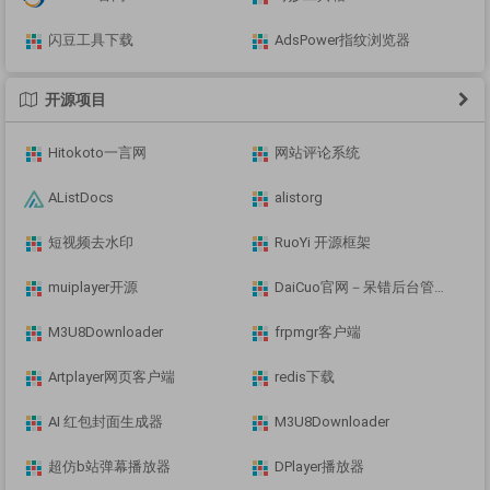
闪豆工具下载
AdsPower指纹浏览器
开源项目
Hitokoto一言网
网站评论系统
AListDocs
alistorg
短视频去水印
RuoYi 开源框架
muiplayer开源
DaiCuo官网－呆错后台管理框架
M3U8Downloader
frpmgr客户端
Artplayer网页客户端
redis下载
AI 红包封面生成器
M3U8Downloader
超仿b站弹幕播放器
DPlayer播放器