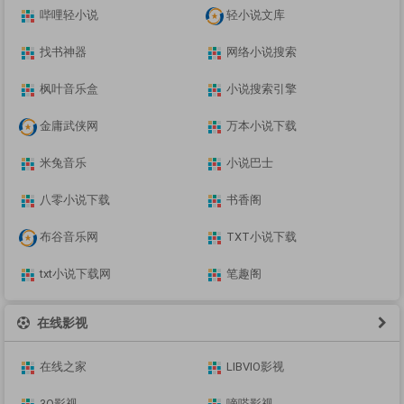
哔哩轻小说
轻小说文库
找书神器
网络小说搜索
枫叶音乐盒
小说搜索引擎
金庸武侠网
万本小说下载
米兔音乐
小说巴士
八零小说下载
书香阁
布谷音乐网
TXT小说下载
txt小说下载网
笔趣阁
在线影视
在线之家
LIBVIO影视
3Q影视
嘀嗒影视