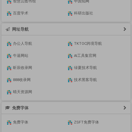
智慧云图书馆
中国知网
百度学术
科研出版社
网址导航
办公人导航
TKTOC跨境导航
牛逼网站
AI工具集官网
昕辰收录网
绿夏技术导航
888收录网
技术黑客导航
晴天资源网
免费字体
免费字体
ZSFT免费字体