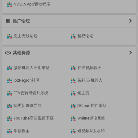
NVIDIA App驱动程序
推广论坛
恩山无线论坛
精易论坛
其他资源
微信机器人应用市场
在线视频聊天
Ip2Region社区
茉莉云-机器人
EFV云转码切片系统
氪主页
优秀新媒体导航
DCloud插件市场
YouTube高清视频下载
Waline评论系统
学信档案
短视频AI去水印